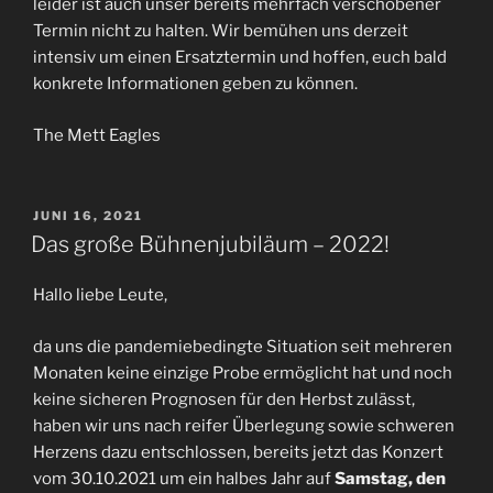
leider ist auch unser bereits mehrfach verschobener
Termin nicht zu halten. Wir bemühen uns derzeit
intensiv um einen Ersatztermin und hoffen, euch bald
konkrete Informationen geben zu können.
The Mett Eagles
VERÖFFENTLICHT
JUNI 16, 2021
AM
Das große Bühnenjubiläum – 2022!
Hallo liebe Leute,
da uns die pandemiebedingte Situation seit mehreren
Monaten keine einzige Probe ermöglicht hat und noch
keine sicheren Prognosen für den Herbst zulässt,
haben wir uns nach reifer Überlegung sowie schweren
Herzens dazu entschlossen, bereits jetzt das Konzert
vom 30.10.2021 um ein halbes Jahr auf
Samstag, den