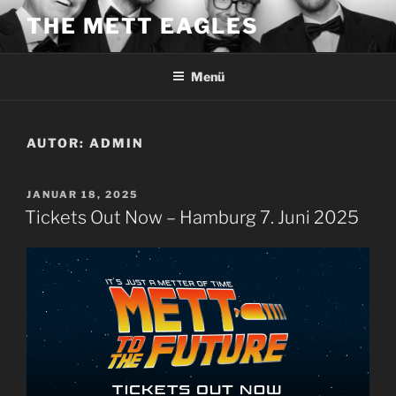
Zum
THE METT EAGLES
Inhalt
springen
Menü
AUTOR:
ADMIN
VERÖFFENTLICHT
JANUAR 18, 2025
AM
Tickets Out Now – Hamburg 7. Juni 2025